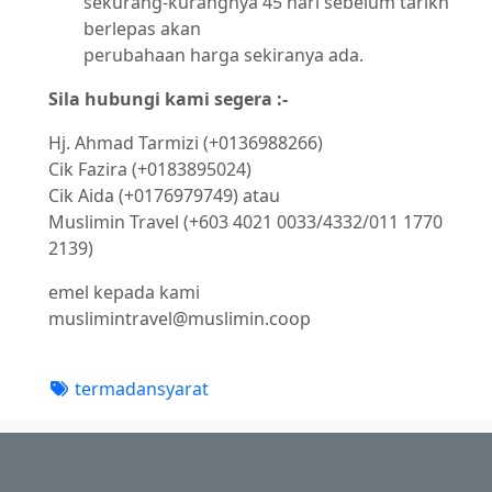
sekurang-kurangnya 45 hari sebelum tarikh
berlepas akan
perubahaan harga sekiranya ada.
Sila hubungi kami segera :-
Hj. Ahmad Tarmizi (+0136988266)
Cik Fazira (+0183895024)
Cik Aida (+0176979749) atau
Muslimin Travel (+603 4021 0033/4332/011 1770
2139)
emel kepada kami
muslimintravel@muslimin.coop
termadansyarat